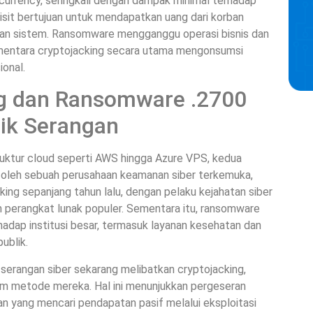
urrency, seringkali dengan dampak minimal terhadap
plisit bertujuan untuk mendapatkan uang dari korban
an sistem. Ransomware mengganggu operasi bisnis dan
ementara cryptojacking secara utama mengonsumsi
onal.
g dan Ransomware .2700
tik Serangan
uktur cloud seperti AWS hingga Azure VPS, kedua
an oleh sebuah perusahaan keamanan siber terkemuka,
cking sepanjang tahun lalu, dengan pelaku kejahatan siber
perangkat lunak populer. Sementara itu, ransomware
adap institusi besar, termasuk layanan kesehatan dan
ublik.
serangan siber sekarang melibatkan cryptojacking,
am metode mereka. Hal ini menunjukkan pergeseran
an yang mencari pendapatan pasif melalui eksploitasi