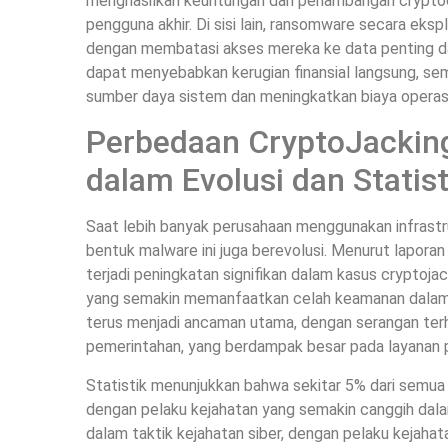
menghasilkan keuntungan dari penambangan cryptoc
pengguna akhir. Di sisi lain, ransomware secara eks
dengan membatasi akses mereka ke data penting d
dapat menyebabkan kerugian finansial langsung, s
sumber daya sistem dan meningkatkan biaya operasi
Perbedaan CryptoJackin
dalam Evolusi dan Statis
Saat lebih banyak perusahaan menggunakan infrastr
bentuk malware ini juga berevolusi. Menurut lapor
terjadi peningkatan signifikan dalam kasus cryptoja
yang semakin memanfaatkan celah keamanan dalam 
terus menjadi ancaman utama, dengan serangan terh
pemerintahan, yang berdampak besar pada layanan p
Statistik menunjukkan bahwa sekitar 5% dari semua 
dengan pelaku kejahatan yang semakin canggih dal
dalam taktik kejahatan siber, dengan pelaku kejahat