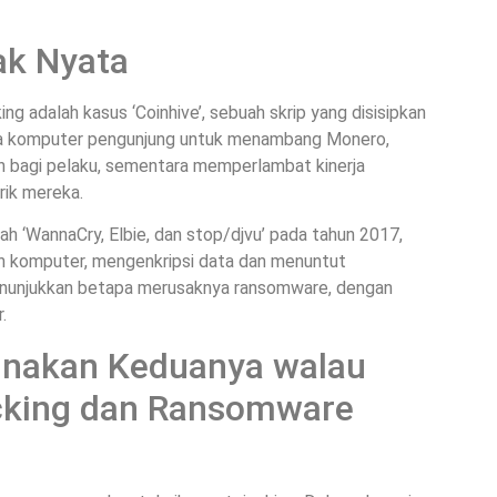
ak Nyata
ng adalah kasus ‘Coinhive’, sebuah skrip yang disisipkan
a komputer pengunjung untuk menambang Monero,
n bagi pelaku, sementara memperlambat kinerja
rik mereka.
lah ‘WannaCry, Elbie, dan stop/djvu’ pada tahun 2017,
an komputer, mengenkripsi data dan menuntut
enunjukkan betapa merusaknya ransomware, dengan
.
unakan Keduanya walau
cking dan Ransomware