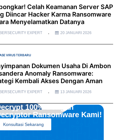
bongkar! Celah Keamanan Server SAP
g Diincar Hacker Karma Ransomware
ara Menyelamatkan Datanya
BERSECURITY EXPERT
20 JANUARI 2026
ASE VIRUS TERBARU
yimpanan Dokumen Usaha Di Ambon
sandera Anomaly Ransomware:
ategi Kembali Akses Dengan Aman
BERSECURITY EXPERT
13 JANUARI 2026
ecrypt 100% Dengan
ecryptor Ransomware Kami!
Konsultasi Sekarang