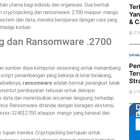
an utama bagi individu dan organisasi. Dua bentuk
Ter
an cryptojacking dan ransomware .2700 maupun .mango.
Yan
istem dan data, mereka beroperasi dengan cara yang
& C
rhadap korban.
CY
ng dan Ransomware .2700
DATAB
Pen
kan sumber daya komputer seseorang untuk menambang
Ter
 script penambangan yang bekerja di latar belakang,
Str
ebaliknya,
ransomware
adalah bentuk perangkat lunak
nuntut pembayaran tebusan untuk dekripsi.
CY
 data dan menimbulkan ancaman langsung terhadap
ci virus Ransomware ditandai dengan beragam ekstensi,
D
xxxx-3240].2700 ataupun .mango yang berasal dari
D
 tujuan mereka. Cryptojacking bertujuan untuk