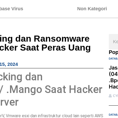
base Virus
Non Kategori
king dan Ransomware
acker Saat Peras Uang
Pop
DATAB
15, 2024
Jas
cking dan
(04
.bp
/ .Mango Saat Hacker
Hac
CY
rver
DATAB
erV, Vmware esxi dan infrastruktur cloud lain seperti AWS