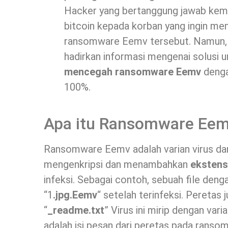
Hacker yang bertanggung jawab kem
bitcoin kepada korban yang ingin men
ransomware Eemv tersebut. Namun, ti
hadirkan informasi mengenai solusi 
mencegah ransomware Eemv
denga
100%.
Apa itu Ransomware Ee
Ransomware Eemv adalah varian virus d
mengenkripsi dan menambahkan
ekstens
infeksi. Sebagai contoh, sebuah file denga
“1
.jpg.Eemv
“ setelah terinfeksi. Peretas
“
_readme.txt
” Virus ini mirip dengan va
adalah isi pesan dari peretas pada ranso