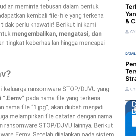
udian meminta tebusan dalam bentuk
Ter
Yan
dapatkan kembali file-file yang terkena
& C
dak perlu khawatir! Berikut ini kami
CY
untuk
mengembalikan, mengatasi, dan
n tingkat keberhasilan hingga mencapai
DATAB
Pen
Ter
mv?
Str
ari keluarga ransomware STOP/DJVU yang
CY
i “.Eemv”
pada nama file yang terkena
D
n nama file “1.jpg”, akan diubah menjadi
D
 juga melampirkan file catatan dengan nama
rian ransomware STOP/DJVU lainnya. Berikut
mware Eemv. Setelah dijalankan pada sistem