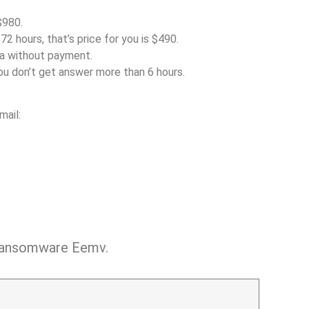
$980.
72 hours, that’s price for you is $490.
ta without payment.
you don’t get answer more than 6 hours.
mail:
r ransomware Eemv.