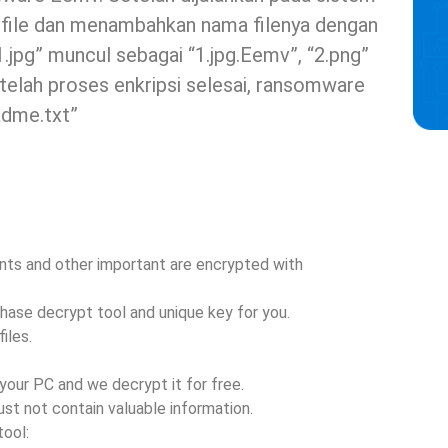
 file dan menambahkan nama filenya dengan
“1.jpg” muncul sebagai “1.jpg.Eemv”, “2.png”
telah proses enkripsi selesai, ransomware
dme.txt”
ments and other important are encrypted with
chase decrypt tool and unique key for you.
iles.
your PC and we decrypt it for free.
ust not contain valuable information.
tool: