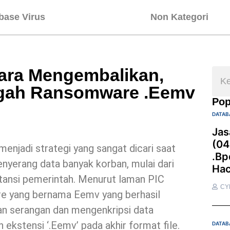
base Virus
Non Kategori
ra Mengembalikan,
gah Ransomware .Eemv
Pop
DATAB
Jas
(04
menjadi strategi yang sangat dicari saat
.bp
enyerang data banyak korban, mulai dari
Hac
nstansi pemerintah. Menurut laman PIC
CY
re yang bernama Eemv yang berhasil
n serangan dan mengenkripsi data
kstensi ‘.Eemv’ pada akhir format file.
DATAB