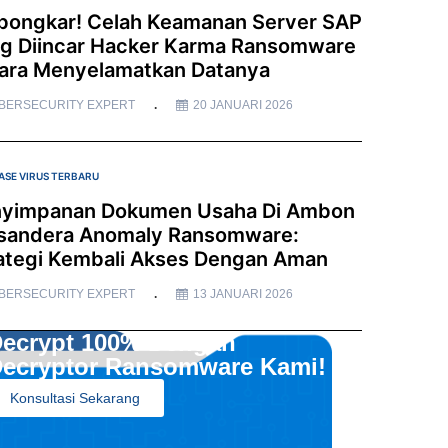
bongkar! Celah Keamanan Server SAP
g Diincar Hacker Karma Ransomware
ara Menyelamatkan Datanya
BERSECURITY EXPERT
20 JANUARI 2026
ASE VIRUS TERBARU
yimpanan Dokumen Usaha Di Ambon
sandera Anomaly Ransomware:
ategi Kembali Akses Dengan Aman
BERSECURITY EXPERT
13 JANUARI 2026
ecrypt 100% Dengan
ecryptor Ransomware Kami!
Konsultasi Sekarang