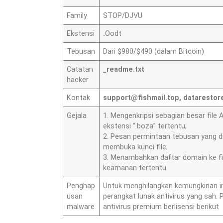
Family
STOP/DJVU
Ekstensi
.
Oodt
Tebusan
Dari $980/$490 (dalam Bitcoin)
Catatan
_readme.txt
hacker
Kontak
support@fishmail.top
,
datarestor
Gejala
1. Mengenkripsi sebagian besar fil
ekstensi “.boza” tertentu;
2. Pesan permintaan tebusan yang di
membuka kunci file;
3. Menambahkan daftar domain ke fi
keamanan tertentu
Penghap
Untuk menghilangkan kemungkinan i
usan
perangkat lunak antivirus yang sah
malware
antivirus premium berlisensi berikut