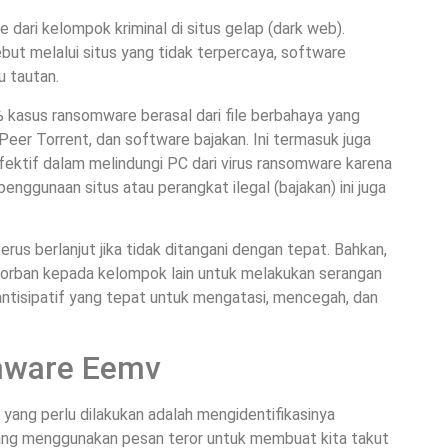
dari kelompok kriminal di situs gelap (dark web).
ut melalui situs yang tidak terpercaya, software
u tautan.
 kasus ransomware berasal dari file berbahaya yang
-Peer Torrent, dan software bajakan. Ini termasuk juga
k efektif dalam melindungi PC dari virus ransomware karena
 penggunaan situs atau perangkat ilegal (bajakan) ini juga
terus berlanjut jika tidak ditangani dengan tepat. Bahkan,
korban kepada kelompok lain untuk melakukan serangan
 antisipatif yang tepat untuk mengatasi, mencegah, dan
mware Eemv
 yang perlu dilakukan adalah mengidentifikasinya
ang menggunakan pesan teror untuk membuat kita takut