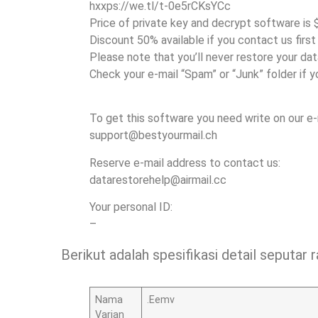
hxxps://we.tl/t-0e5rCKsYCc
Price of private key and decrypt software is 
Discount 50% available if you contact us first 
Please note that you’ll never restore your da
Check your e-mail “Spam” or “Junk” folder if 
To get this software you need write on our e-
support@bestyourmail.ch
Reserve e-mail address to contact us:
datarestorehelp@airmail.cc
Your personal ID:
–
Berikut adalah spesifikasi detail seputa
Nama
.Eemv
Varian