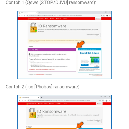
Contoh 1 (Qewe [STOP/DJVU] ransomware):
Contoh 2 (.iso [Phobos] ransomware):