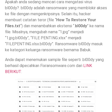
Apakah anda sedang mencari cara mengatasi virus
bl00dy?. bl00dy adalah ransomware yang memblokir akses
ke file dengan mengenkripsinya. Selain itu, hacker
membuat catatan teror (file “
How To Restore Your
Files.txt
“) dan menambahkan ekstensi “.
bl00dy
” ke nama
file. Misalnya, mengubah nama “1.jpg” menjadi
“1.jpg.bl00dy”, “FILE PENTING.xlsx” menjadi
“FILEPENTING.xlsx.bl00dy”. Ransomware bl00dy masuk
ke kategori keluarga ransomware bernama Babuk.
Anda dapat menemukan sample file seperti .bl00dy yang
berhasil dipecahkan Fixransomware.com dari
LINK
BERIKUT
: