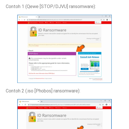
Contoh 1 (Qewe [STOP/DJVU] ransomware):
Contoh 2 (.iso [Phobos] ransomware):