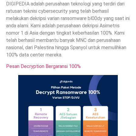
DIGIPEDIA adalah perusahaan teknologi yang terdiri dari
ratusan teknisi cybersecurity yang telah berhasil
melakukan dekripsi varian ransomware bl00dy yang saat ini
anda alami. Kami adalah perusahaan dekripsi Asimetris
nomor 1 di Asia dengan tingkat keberhasilan 100%. Kami
telah berhasil membantu banyak MNC dan perusahaan
nasional, dari Palestina hingga Spanyol untuk memulihkan
100% data center mereka.
Pesan Decryption Bergaransi 100%