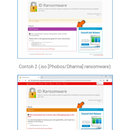
Contoh 2 (.iso [Phobos/Dharma] ransomware):