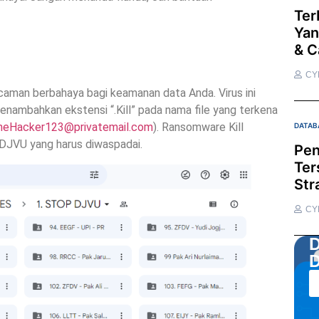
Ter
Yan
& C
CY
caman berbahaya bagi keamanan data Anda. Virus ini
nambahkan ekstensi “.Kill” pada nama file yang terkena
heHacker123@privatemail.com
). Ransomware Kill
DATAB
DJVU yang harus diwaspadai.
Pen
Ter
Str
CY
D
D