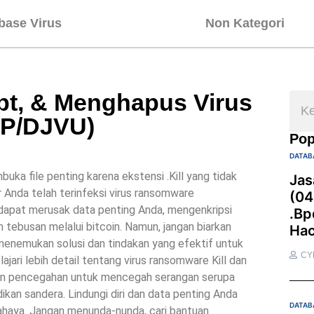
base Virus
Non Kategori
t, & Menghapus Virus
OP/DJVU)
Pop
DATAB
ka file penting karena ekstensi .Kill yang tidak
Jas
 Anda telah terinfeksi virus ransomware
(04
dapat merusak data penting Anda, mengenkripsi
.bp
n tebusan melalui bitcoin. Namun, jangan biarkan
Hac
a menemukan solusi dan tindakan yang efektif untuk
CY
ajari lebih detail tentang virus ransomware Kill dan
kan pencegahan untuk mencegah serangan serupa
dikan sandera. Lindungi diri dan data penting Anda
DATAB
haya. Jangan menunda-nunda, cari bantuan