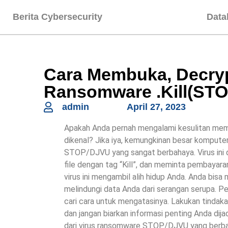
Berita Cybersecurity
Data
Cara Membuka, Decryp
Ransomware .Kill(ST
admin
April 27, 2023
Apakah Anda pernah mengalami kesulitan membu
dikenal? Jika iya, kemungkinan besar komputer
STOP/DJVU yang sangat berbahaya. Virus ini 
file dengan tag “Kill”, dan meminta pembayara
virus ini mengambil alih hidup Anda. Anda bis
melindungi data Anda dari serangan serupa. Pel
cari cara untuk mengatasinya. Lakukan tinda
dan jangan biarkan informasi penting Anda dija
dari virus ransomware STOP/DJVU yang berba