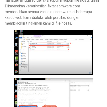
manager hingga folder startupun maupun file hosts disini.
Dikarenakan keberhasilan fixransomware.com
memecahkan semua varian ransomware, di beberapa
kasus web kami diblokir oleh peretas dengan
memblacklist halaman kami di file hosts.