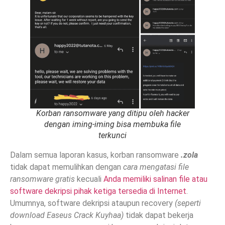
Korban ransomware yang ditipu oleh hacker
dengan iming-iming bisa membuka file
terkunci
Dalam semua laporan kasus, korban ransomware
.zola
tidak dapat memulihkan dengan
cara mengatasi file
ransomware gratis
kecuali
Anda memiliki salinan file atau
software dekripsi pihak ketiga tersedia di Internet
.
Umumnya, software dekripsi ataupun recovery
(seperti
download Easeus Crack Kuyhaa)
tidak dapat bekerja