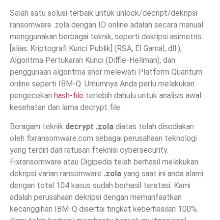
Salah satu solusi terbaik untuk unlock/decript/dekripsi
ransomware .zola dengan ID online adalah secara manual
menggunakan berbagai teknik, seperti dekripsi asimetris
[alias. Kriptografi Kunci Publik] (RSA, El Gamal, dll.),
Algoritma Pertukaran Kunci (Diffie-Hellman), dan
penggunaan algoritma shor melewati Platform Quantum
online seperti IBM-Q. Umumnya Anda perlu melakukan
pengecekan
hash-file
terlebih dahulu untuk analisis awal
kesehatan dan lama decrypt file.
Beragam teknik
decrypt
.zola
diatas telah disediakan
oleh fixransomware.com sebagai perusahaan teknologi
yang terdiri dari ratusan fteknisi cybersecurity.
Fixransomware atau Digipedia telah berhasil melakukan
dekripsi varian ransomware
.zola
yang saat ini anda alami
dengan total 104 kasus sudah berhasil teratasi. Kami
adalah perusahaan dekripsi dengan memanfaatkan
kecanggihan IBM-Q disertai tingkat keberhasilan 100%.