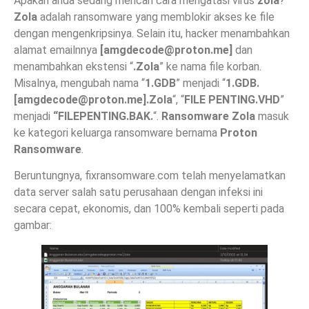
Apakah anda sedang mencari cara mengatasi virus
zola
?
Zola
adalah ransomware yang memblokir akses ke file
dengan mengenkripsinya. Selain itu, hacker menambahkan
alamat emailnnya
[
amgdecode@proton.me
]
dan
menambahkan ekstensi “
.Zola
” ke nama file korban.
Misalnya, mengubah nama “
1.GDB
” menjadi “
1.GDB.
[
amgdecode@proton.me
].Zola
“, “
FILE PENTING.VHD
”
menjadi
“FILEPENTING.BAK.
“.
Ransomware Zola
masuk
ke kategori keluarga ransomware bernama
Proton
Ransomware
.
Beruntungnya, fixransomware.com telah menyelamatkan
data server salah satu perusahaan dengan infeksi ini
secara cepat, ekonomis, dan 100% kembali seperti pada
gambar: